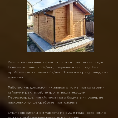
Вместо ежемесячной фикс.оплаты - только за квал.лиды.
Если вы потратили 10к/мес, получили 4 кваллида. Без
проблем - моя оплата 2-3к/мес. Привязка к результату, а не
времени.
Работаю как доп.источник заявок от клиентов со своими
сайтами и рекламой, не трогая ваши текущие.
Перераспределите х % месячного бюджета и проверьте
насколько лучше сработает моя система
Опыт в строительном маркетинге с 2018 года - сэкономлю
вам деньги благодаря готовым решениям