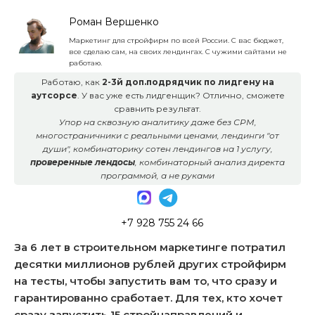
Роман Вершенко
Маркетинг для стройфирм по всей России. С вас бюджет,
все сделаю сам, на своих лендингах. С чужими сайтами не
работаю.
Работаю, как
2-3й доп.подрядчик по лидгену на
аутсорсе
. У вас уже есть лидгенщик? Отлично, сможете
сравнить результат.
Упор на сквозную аналитику даже без СРМ,
многостраничники с реальными ценами, лендинги "от
души", комбинаторику сотен лендингов на 1 услугу,
проверенные лендосы
, комбинаторный анализ директа
программой, а не руками
+7 928 755 24 66
За 6 лет в строительном маркетинге потратил
десятки миллионов рублей других стройфирм
на тесты, чтобы запустить вам то, что сразу и
гарантированно сработает. Для тех, кто хочет
сразу запустить 15 стройнаправлений и