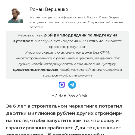
Роман Вершенко
Маркетинг для стройфирм по всей России. С вас бюджет,
все сделаю сам, на своих лендингах. С чужими сайтами не
работаю.
Работаю, как
2-3й доп.подрядчик по лидгену на
аутсорсе
. У вас уже есть лидгенщик? Отлично, сможете
сравнить результат.
Упор на сквозную аналитику даже без СРМ,
многостраничники с реальными ценами, лендинги "от
души", комбинаторику сотен лендингов на 1 услугу,
проверенные лендосы
, комбинаторный анализ директа
программой, а не руками
+7 928 755 24 66
За 6 лет в строительном маркетинге потратил
десятки миллионов рублей других стройфирм
на тесты, чтобы запустить вам то, что сразу и
гарантированно сработает. Для тех, кто хочет
сразу запустить 15 стройнаправлений и