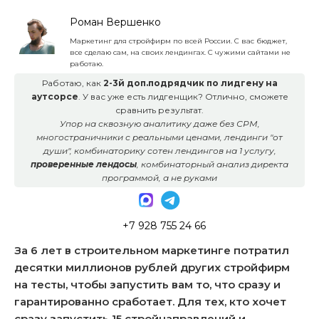
Роман Вершенко
Маркетинг для стройфирм по всей России. С вас бюджет,
все сделаю сам, на своих лендингах. С чужими сайтами не
работаю.
Работаю, как
2-3й доп.подрядчик по лидгену на
аутсорсе
. У вас уже есть лидгенщик? Отлично, сможете
сравнить результат.
Упор на сквозную аналитику даже без СРМ,
многостраничники с реальными ценами, лендинги "от
души", комбинаторику сотен лендингов на 1 услугу,
проверенные лендосы
, комбинаторный анализ директа
программой, а не руками
+7 928 755 24 66
За 6 лет в строительном маркетинге потратил
десятки миллионов рублей других стройфирм
на тесты, чтобы запустить вам то, что сразу и
гарантированно сработает. Для тех, кто хочет
сразу запустить 15 стройнаправлений и