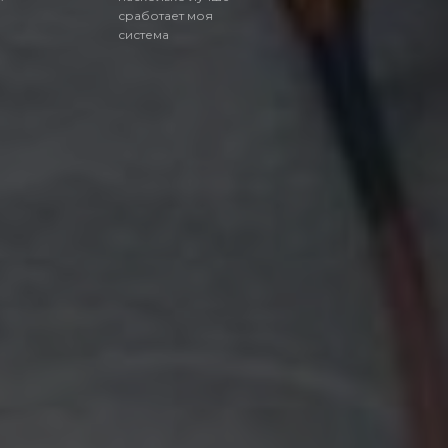
сработает моя
система