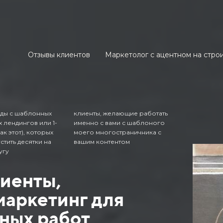
Отзывы клиентов
Маркетолог с ацентном на стр
ды с шаблонных
клиенты, желающие работать
 лендингов или 1-
именно с вами с шаблоного
ак этот), которых
моего многостраничника с
стить десятки на
вашим контентом
угу
лиенты,
маркетинг для
ных работ