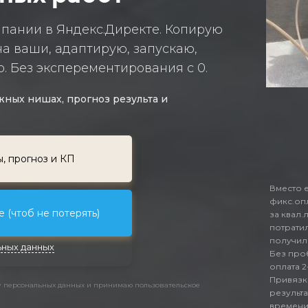
мпании в Яндекс.Директе. Копирую
а ваши, адаптирую, запускаю,
. Без эксперементирования с 0.
ных нишах, прогноз результа и
ы, прогноз и КП
Вместо 
фикс.опл
 (чтоб не потерять)
за квал.
потратил
получили
ных данных
Без про
оплата 2
Привязк
ку персональных данных и принимаю пользовательское
результа
времени