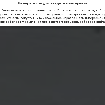
Не верьте тому, что видите в интернете
 быть чужими и отфотошопленными. Отзывы написаны самому себе с ак
а проверяйте на живой или zoom-встрече, чтобы маркетолог вживую 
ете, что если допустить, что изложенное - правда, и вам интересно -
уже работает у ваших коллег в другом регионе. работает сейчас