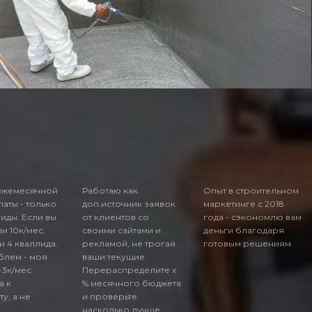
ежемесячной
Работаю как
Опыт в строительном
аты - только
доп.источник заявок
маркетинге с 2018
лиды. Если вы
от клиентов со
года - сэкономлю вам
и 10к/мес,
своими сайтами и
деньги благодаря
 4 кваллида.
рекламой, не трогая
готовым решениям
блем - моя
ваши текущие.
-3к/мес.
Перераспределите х
а к
% месячного бюджета
ту, а не
и проверьте
.
насколько лучше