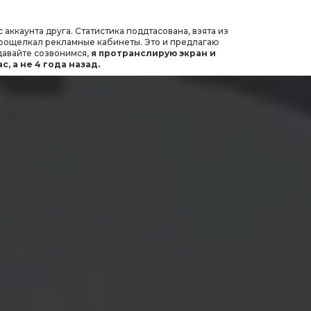
каунта друга. Статистика поддтасована, взята из
прощелкал рекламные кабинеты. Это и предлагаю
 давайте созвонимся,
я протранслирую экран и
, а не 4 года назад.