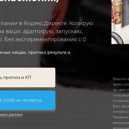
мпании в Яндекс.Директе. Копирую
а ваши, адаптирую, запускаю,
. Без эксперементирования с 0.
ных нишах, прогноз результа и
ы, прогноз и КП
Вместо 
фикс.опл
за квал.
потратил
 (чтоб не потерять)
получили
Без про
оплата 2
ных данных
Привязк
результа
времени