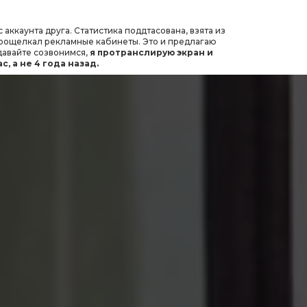
каунта друга. Статистика поддтасована, взята из
прощелкал рекламные кабинеты. Это и предлагаю
 давайте созвонимся,
я протранслирую экран и
, а не 4 года назад.