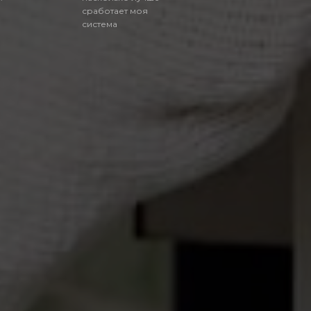
сработает моя
система