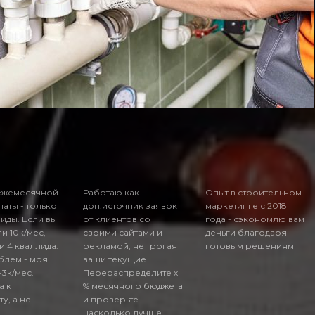
ежемесячной
Работаю как
Опыт в строительном
аты - только
доп.источник заявок
маркетинге с 2018
лиды. Если вы
от клиентов со
года - сэкономлю вам
и 10к/мес,
своими сайтами и
деньги благодаря
 4 кваллида.
рекламой, не трогая
готовым решениям
блем - моя
ваши текущие.
-3к/мес.
Перераспределите х
а к
% месячного бюджета
ту, а не
и проверьте
.
насколько лучше