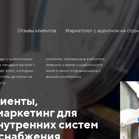
Отзывы клиентов
Маркетолог с ацентном на стр
ды с шаблонных
клиенты, желающие работать
 лендингов или 1-
именно с вами с шаблоного
ак этот), которых
моего многостраничника с
стить десятки на
вашим контентом
угу
лиенты,
маркетинг для
нутренних систем
оснабжения,