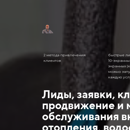
2 метода привлечения
быстрые ли
клиентов:
10-экранных
экранных (к
можно запу
каждую усл
Лиды, заявки, к
продвижение и 
обслуживания в
отопления, вод