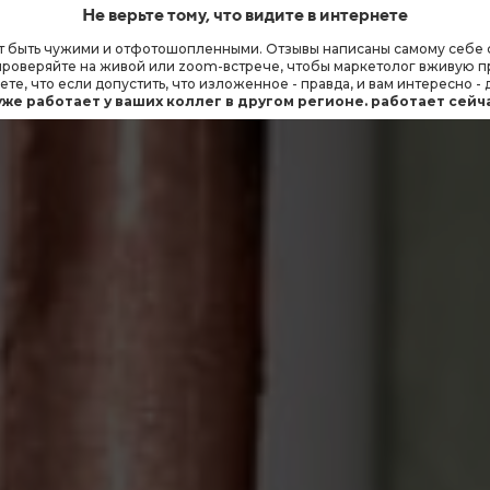
Не верьте тому, что видите в интернете
 быть чужими и отфотошопленными. Отзывы написаны самому себе с ак
а проверяйте на живой или zoom-встрече, чтобы маркетолог вживую 
ете, что если допустить, что изложенное - правда, и вам интересно -
уже работает у ваших коллег в другом регионе. работает сейчас