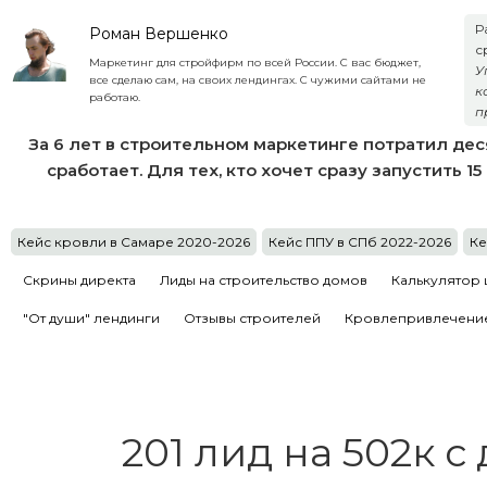
Р
Роман Вершенко
с
Маркетинг для стройфирм по всей России. С вас бюджет,
У
все сделаю сам, на своих лендингах. С чужими сайтами не
к
работаю.
п
За 6 лет в строительном маркетинге потратил дес
сработает. Для тех, кто хочет сразу запустить 1
Кейс кровли в Самаре 2020-2026
Кейс ППУ в СПб 2022-2026
Ке
Скрины директа
Лиды на строительство домов
Калькулятор 
"От души" лендинги
Отзывы строителей
Кровлепривлечение
201 лид на 502к с