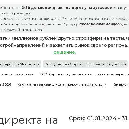
аботаю, как
2-3й доп.подрядчик по лидгену на аутсорсе
. У вас 
равнить результат.
пор на сквозную аналитику даже без СРМ, многостраничники с реальн
омбинаторику сотен лендингов на 1 услугу,
проверенные лендосы
, к
рограммой, а не руками
ятки миллионов рублей других стройфирм на тесты, чт
5 стройнаправлений и захватить рынок своего региона.
решение.
йс кровли Мск зимой
Кейс дома из бруса с копеечным бюджетом
цены лида на дома
4000 проектов домов на ваш сайт и примеры с
 2026
Как платить за квал.лиды яндексу и маркетологу
Калькуля
 директа на
Срок: 01.01.2024 - 3