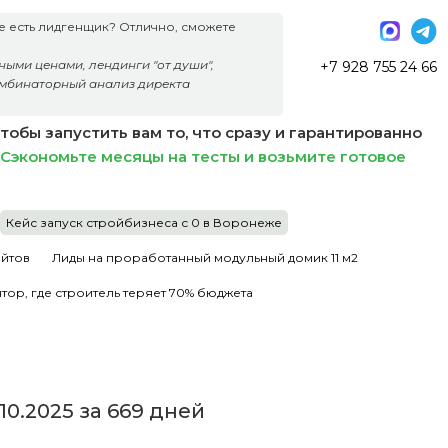
уже есть лидгенщик? Отлично, сможете
ыми ценами, лендинги "от души",
+7 928 755 24 66
омбинаторный анализ директа
обы запустить вам то, что сразу и гарантированно
Сэкономьте месяцы на тесты и возьмите готовое
Кейс запуск стройбизнеса с 0 в Воронеже
айтов
Лиды на проработанный модульный домик 11 м2
тор, где строитель теряет 70% бюджета
1.10.2025 за 669 дней