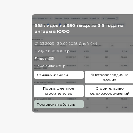
555 лидов на 380 тыс.р. за 3.5 года на
ангары в ЮФО
01.03.2023 - 30.09.2025. Дней: 944
Бюджет: 380000 р.
Лидов: 555
Цена лида: 685 р.
Быстровозводимые
Сэндвич-панели
здания
Промышленное
Строительство
строительство
сельхозсооружений
Ростовская область