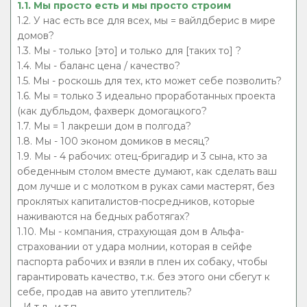
1.1. Мы просто есть и мы просто строим
1.2. У нас есть все для всех, мы = вайлдберис в мире
домов?
1.3. Мы - только [это] и только для [таких то] ?
1.4. Мы - баланс цена / качество?
1.5. Мы - роскошь для тех, кто может себе позволить?
1.6. Мы = только 3 идеально проработанных проекта
(как дубльдом, фахверк домогацкого?
1.7. Мы = 1 лакреши дом в полгода?
1.8. Мы - 100 эконом домиков в месяц?
1.9. Мы - 4 рабочих: отец-бригадир и 3 сына, кто за
обеденным столом вместе думают, как сделать ваш
дом лучше и с молотком в руках сами мастерят, без
проклятых капиталистов-посредников, которые
наживаются на бедных работягах?
1.10. Мы - компания, страхующая дом в Альфа-
страховании от удара молнии, которая в сейфе
паспорта рабочих и взяли в плен их собаку, чтобы
гарантировать качество, т.к. без этого они сбегут к
себе, продав на авито утеплитель?
- И т.д., и т.п....