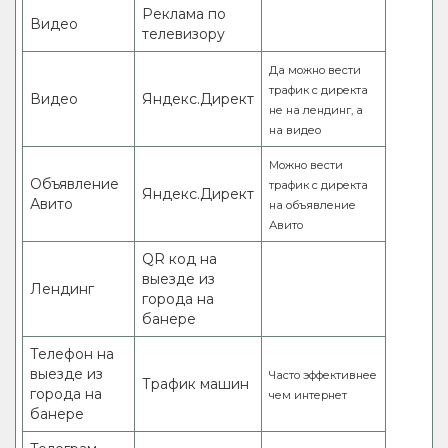
Реклама по
Видео
телевизору
Да можно вести
трафик с директа
Видео
Яндекс.Директ
не на лендинг, а
на видео
Можно вести
Объявление
трафик с директа
Яндекс.Директ
Авито
на объявление
Авито
QR код на
выезде из
Лендинг
города на
банере
Телефон на
выезде из
Часто эффективнее
Трафик машин
города на
чем интернет
банере