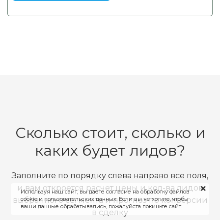
Сколько стоит, сколько и
каких будет лидов?
Заполните по порядку слева направо все поля,
и вам откроется расчет цены и кол-ва лидов
Используя наш сайт, вы даете согласие на обработку файлов
cookie и пользовательских данных. Если вы не хотите, чтобы
выбранного сегмента и прогноз по конверсии
ваши данные обрабатывались, пожалуйста покиньте сайт.
в сделку