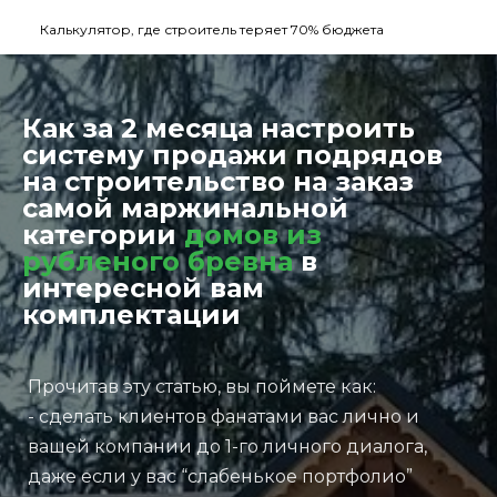
Калькулятор, где строитель теряет 70% бюджета
Как за 2 месяца настроить
систему продажи подрядов
на строительство на заказ
самой маржинальной
категории
домов из
рубленого бревна
в
интересной вам
комплектации
Прочитав эту статью, вы поймете как:
- сделать клиентов фанатами вас лично и
вашей компании до 1-го личного диалога,
даже если у вас “слабенькое портфолио”