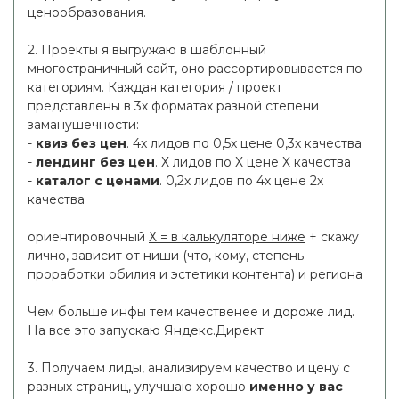
ценообразования.
2. Проекты я выгружаю в шаблонный
многостраничный сайт, оно рассортировывается по
категориям. Каждая категория / проект
представлены в 3х форматах разной степени
заманушечности:
-
квиз без цен
. 4х лидов по 0,5х цене 0,3х качества
-
лендинг без цен
. Х лидов по Х цене Х качества
-
каталог с ценами
. 0,2х лидов по 4х цене 2х
качества
ориентировочный
Х = в калькуляторе ниже
+ скажу
лично, зависит от ниши (что, кому, степень
проработки обилия и эстетики контента) и региона
Чем больше инфы тем качественее и дороже лид.
На все это запускаю Яндекс.Директ
3. Получаем лиды, анализируем качество и цену с
разных страниц, улучшаю хорошо
именно у вас