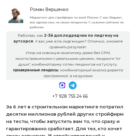
Роман Вершенко
Маркетинг для стройфирм по всей России. С вас бюджет,
все сделаю сам, на своих лендингах. С чужими сайтами не
работаю.
Работаю, как
2-3й доп.подрядчик по лидгену на
аутсорсе
. У вас уже есть лидгенщик? Отлично, сможете
сравнить результат.
Упор на сквозную аналитику даже без СРМ,
многостраничники с реальными ценами, лендинги "от
души", комбинаторику сотен лендингов на 1 услугу,
проверенные лендосы
, комбинаторный анализ директа
программой, а не руками
+7 928 755 24 66
За 6 лет в строительном маркетинге потратил
десятки миллионов рублей других стройфирм
на тесты, чтобы запустить вам то, что сразу и
гарантированно сработает. Для тех, кто хочет
сразу запустить 15 стройнаправлений и