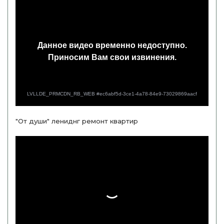
"От души" лениднг ремонт квартир