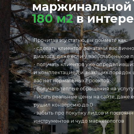
маржинальной
180 м2
в интере
Прочитав эту статью, вы поймете как:
- сделать клиентов фанатами вас личн
диалога, даже если у вас “слабенькое 
- получать клиентов уже определивших
и комплектацией и знающих порядок це
вас нет нормальных проектов
- получать теплые обращения на услугу
писать реальные цены на сайте, даже 
рушил конверсию до 0
- забыть про покупку лидов и постоян
инструментов и чудо маркетологов