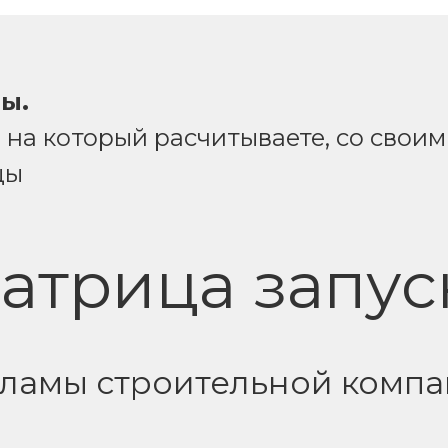
зы.
, на который расчитываете, со сво
цы
атрица запус
ламы строительной комп