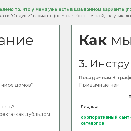
лено то, что у меня уже есть в шаблонном варианте (го
аз в "От души" варианте (не может быть связкой, т.к. уникал
ание
Как
мы
3. Инстр
Посадочная + траф
 в мире домов?
Привычные нам:
олить?
Лендинг
оекта (как дубльдом,
Корпоративный сайт +
каталогов