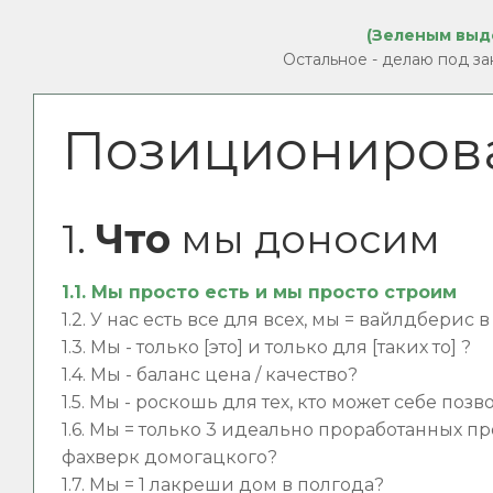
(Зеленым выде
Остальное - делаю под зак
Позициониров
1.
Что
мы доносим
1.1. Мы просто есть и мы просто строим
1.2. У нас есть все для всех, мы = вайлдберис
1.3. Мы - только [это] и только для [таких то] ?
1.4. Мы - баланс цена / качество?
1.5. Мы - роскошь для тех, кто может себе позв
1.6. Мы = только 3 идеально проработанных пр
фахверк домогацкого?
1.7. Мы = 1 лакреши дом в полгода?