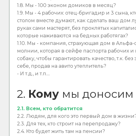
1.8. Мы - 100 эконом домиков в месяц?
1.9. Мы - 4 рабочих: отец-бригадир и 3 сына, 
столом вместе думают, как сделать ваш дом л
руках сами мастерят, без проклятых капитал
которые наживаются на бедных работягах?
1.10. Мы - компания, страхующая дом в Альфа-
молнии, которая в сейфе паспорта рабочих и 
собаку, чтобы гарантировать качество, т.к. без 
себе, продав на авито утеплитель?
- И т.д., и т.п....
2.
Кому
мы доносим
2.1. Всем, кто обратится
2.2. Людям, для кого это первый дом в жизни
2.3. Для тех, кто строит на перепродажу?
2.4. Кто будет жить там на пенсии?