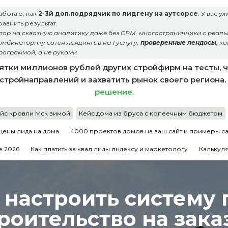
аботаю, как
2-3й доп.подрядчик по лидгену на аутсорсе
. У вас 
равнить результат.
пор на сквозную аналитику даже без СРМ, многостраничники с реальн
омбинаторику сотен лендингов на 1 услугу,
проверенные лендосы
, к
рограммой, а не руками
ятки миллионов рублей других стройфирм на тесты, чт
5 стройнаправлений и захватить рынок своего региона.
решение.
йс кровли Мск зимой
Кейс дома из бруса с копеечным бюджетом
цены лида на дома
4000 проектов домов на ваш сайт и примеры с
 2026
Как платить за квал.лиды яндексу и маркетологу
Калькуля
а настроить систему
роительство на зака