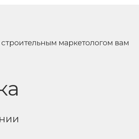
им строительным маркетологом вам
ка
ании