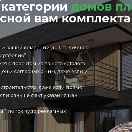
 категории
домов пл
сной вам комплект
о и вашей компании до 1-го личного
портфолио”
ся с проектом из вашего каталога
н и согласных с ним, даже если у
 строительства, даже если прямо
если раньше факт указания цен
ный поиск чудо рекламных