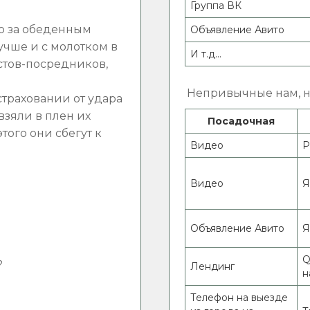
Группа ВК
кто за обеденным
Объявление Авито
учше и с молотком в
И т.д...
истов-посредников,
Непривычные нам, но
страховании от удара
взяли в плен их
Посадочная
этого они сбегут к
Видео
Р
Видео
Я
Объявление Авито
Я
Q
?
Лендинг
н
Телефон на выезде