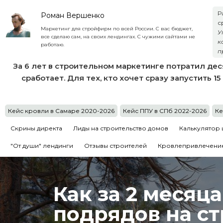
Р
Роман Вершенко
с
Маркетинг для стройфирм по всей России. С вас бюджет,
У
все сделаю сам, на своих лендингах. С чужими сайтами не
к
работаю.
п
За 6 лет в строительном маркетинге потратил дес
сработает. Для тех, кто хочет сразу запустить 1
Кейс кровли в Самаре 2020-2026
Кейс ППУ в СПб 2022-2026
Ке
Скрины директа
Лиды на строительство домов
Калькулятор 
"От души" лендинги
Отзывы строителей
Кровлепривлечение
Как за 2 месяц
подрядов на ст