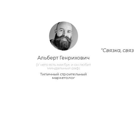
"Связка, свя
Альберт Генрихович
(У него есть макбук и он любит
миндальный раф)
Типичный строительный
маркетолог