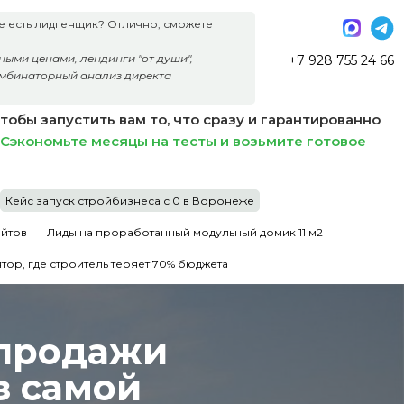
уже есть лидгенщик? Отлично, сможете
ыми ценами, лендинги "от души",
+7 928 755 24 66
омбинаторный анализ директа
обы запустить вам то, что сразу и гарантированно
Сэкономьте месяцы на тесты и возьмите готовое
Кейс запуск стройбизнеса с 0 в Воронеже
айтов
Лиды на проработанный модульный домик 11 м2
тор, где строитель теряет 70% бюджета
 продажи
з самой