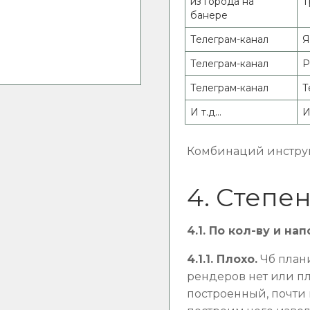
из города на
Т
банере
Телеграм-канал
Я
Телеграм-канал
Р
Телеграм-канал
Т
И т.д...
И 
Комбинаций инструм
4. Степе
4.1. По кол-ву и н
4.1.1. Плохо.
Чб плани
рендеров нет или пл
построенный, почти 