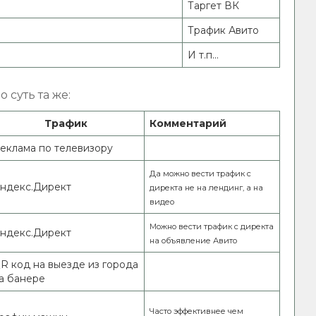
Таргет ВК
Трафик Авито
И т.п...
 суть та же:
Трафик
Комментарий
еклама по телевизору
Да можно вести трафик с
ндекс.Директ
директа не на лендинг, а на
видео
Можно вести трафик с директа
ндекс.Директ
на объявление Авито
R код на выезде из города
а банере
Часто эффективнее чем